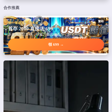
合作推薦
贊助
第一筆就多三成本金
首存 2000 直接送 699
新會員限定加碼，碼量只要彩金五倍，領完就能玩。
領 699 →