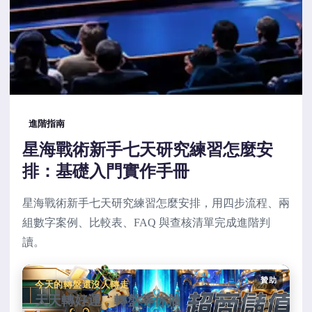
進階指南
星海戰術新手七天研究練習怎麼安
排：基礎入門實作手冊
星海戰術新手七天研究練習怎麼安排，用四步流程、兩
組數字案例、比較表、FAQ 與查核清單完成進階判
讀。
贊助
今天的轉盤還沒人轉走
天天轉好運，轉盤等你抽