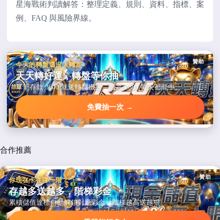
星海戰術判讀解答：整理定義、規則、資料、指標、案
例、FAQ 與風險界線。
贊助
今天的轉盤還沒人轉走
天天轉好運，轉盤等你抽
單筆存款 3000 就送轉盤機會，最高 2888 每天都能中。
免費抽一次 →
合作推薦
贊助
你現在卡在哪一階？
存越多送越多，階梯彩金
累積儲值達標自動解鎖對應彩金，階梯越高送越狠。