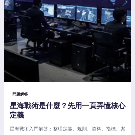
問題解答
星海戰術是什麼？先用一頁弄懂核心
定義
星海戰術入門解答：整理定義、規則、資料、指標、案