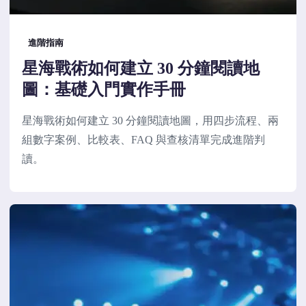
進階指南
星海戰術如何建立 30 分鐘閱讀地
圖：基礎入門實作手冊
星海戰術如何建立 30 分鐘閱讀地圖，用四步流程、兩
組數字案例、比較表、FAQ 與查核清單完成進階判
讀。