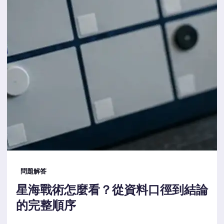
問題解答
星海戰術怎麼看？從資料口徑到結論
的完整順序