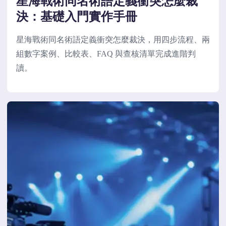
星海戰術同名術語定義衝突怎麼裁
決：基礎入門實作手冊
星海戰術同名術語定義衝突怎麼裁決，用四步流程、兩
組數字案例、比較表、FAQ 與查核清單完成進階判
讀。