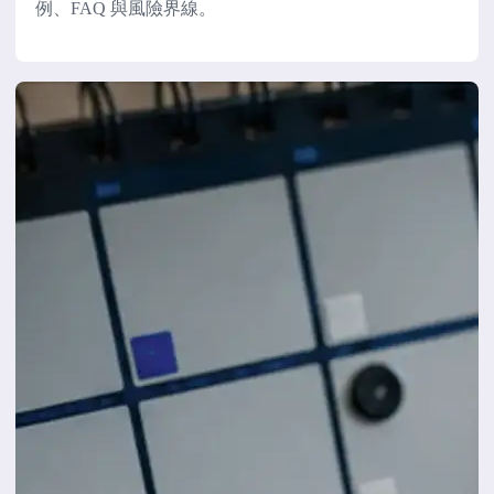
例、FAQ 與風險界線。