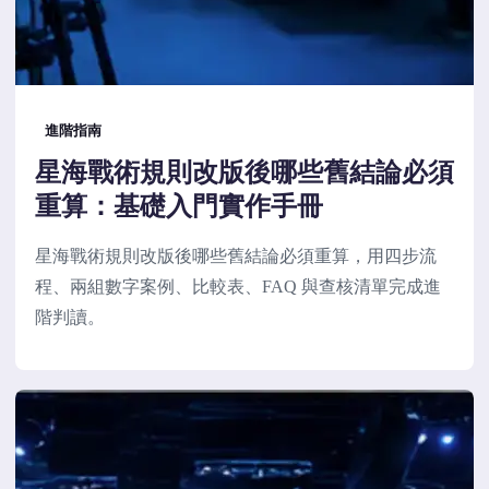
進階指南
星海戰術規則改版後哪些舊結論必須
重算：基礎入門實作手冊
星海戰術規則改版後哪些舊結論必須重算，用四步流
程、兩組數字案例、比較表、FAQ 與查核清單完成進
階判讀。