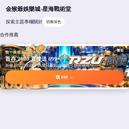
金猴爺娛樂城-星海戰術堂
探索
主題
專欄
關於
切換深色
合作推薦
贊助
第一筆就多三成本金
首存 2000 直接送 699
新會員限定加碼，碼量只要彩金五倍，領完就能玩。
領 699 →