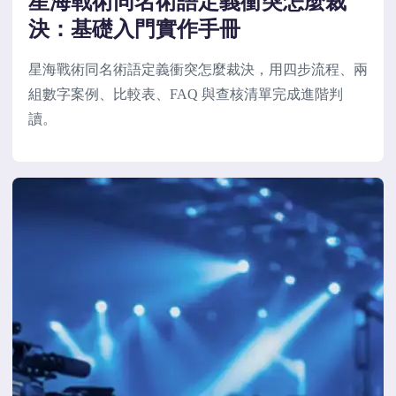
星海戰術同名術語定義衝突怎麼裁
決：基礎入門實作手冊
星海戰術同名術語定義衝突怎麼裁決，用四步流程、兩
組數字案例、比較表、FAQ 與查核清單完成進階判
讀。