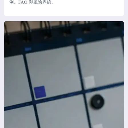
例、FAQ 與風險界線。