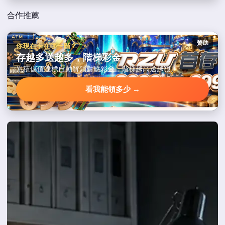
合作推薦
贊助
你現在卡在哪一階？
存越多送越多，階梯彩金
累積儲值達標自動解鎖對應彩金，階梯越高送越狠。
看我能領多少 →