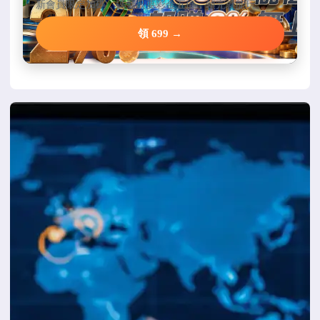
新會員限定加碼，碼量只要彩金五倍，領完就能玩。
領 699 →