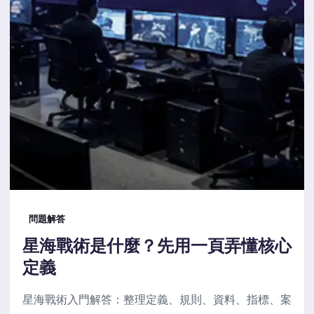
問題解答
星海戰術是什麼？先用一頁弄懂核心
定義
星海戰術入門解答：整理定義、規則、資料、指標、案