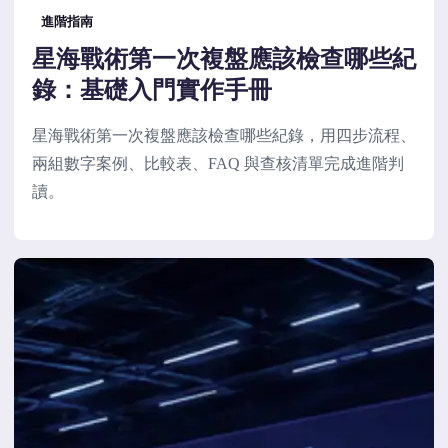
進階指南
星海戰術第一次複盤應該檢查哪些紀
錄：基礎入門實作手冊
星海戰術第一次複盤應該檢查哪些紀錄，用四步流程、
兩組數字案例、比較表、FAQ 與查核清單完成進階判
讀。