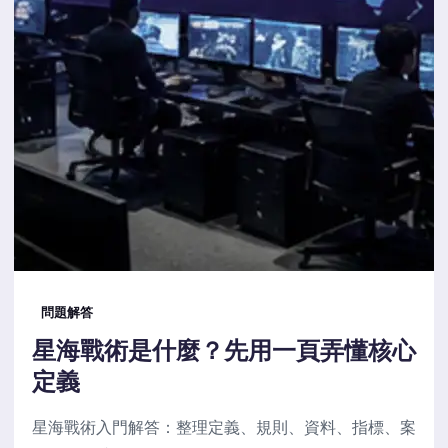
問題解答
星海戰術是什麼？先用一頁弄懂核心
定義
星海戰術入門解答：整理定義、規則、資料、指標、案