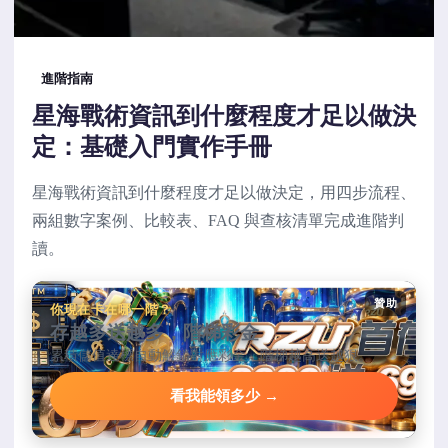
進階指南
星海戰術資訊到什麼程度才足以做決
定：基礎入門實作手冊
星海戰術資訊到什麼程度才足以做決定，用四步流程、
兩組數字案例、比較表、FAQ 與查核清單完成進階判
讀。
贊助
你現在卡在哪一階？
存越多送越多，階梯彩金
累積儲值達標自動解鎖對應彩金，階梯越高送越狠。
看我能領多少 →