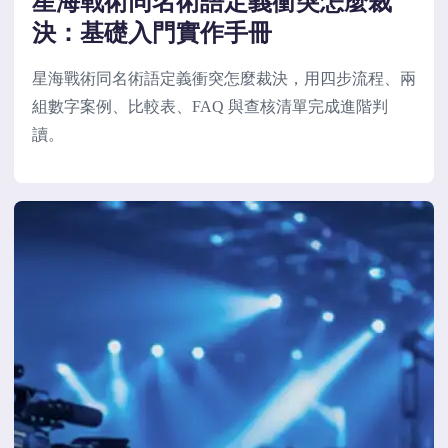
星海戰術同名術語定義衝突怎麼裁
決：基礎入門實作手冊
星海戰術同名術語定義衝突怎麼裁決，用四步流程、兩
組數字案例、比較表、FAQ 與查核清單完成進階判
讀。