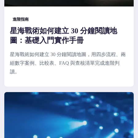
進階指南
星海戰術如何建立 30 分鐘閱讀地
圖：基礎入門實作手冊
星海戰術如何建立 30 分鐘閱讀地圖，用四步流程、兩
組數字案例、比較表、FAQ 與查核清單完成進階判
讀。