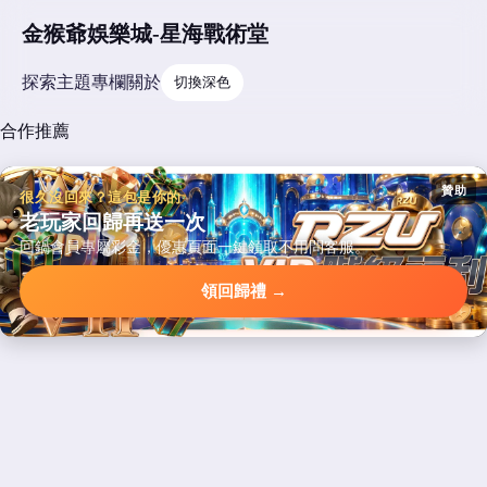
金猴爺娛樂城-星海戰術堂
探索
主題
專欄
關於
切換深色
合作推薦
贊助
很久沒回來？這包是你的
老玩家回歸再送一次
回鍋會員專屬彩金，優惠頁面一鍵領取不用問客服。
領回歸禮 →