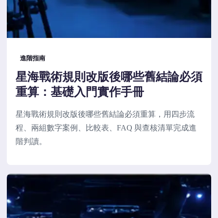
進階指南
星海戰術規則改版後哪些舊結論必須
重算：基礎入門實作手冊
星海戰術規則改版後哪些舊結論必須重算，用四步流
程、兩組數字案例、比較表、FAQ 與查核清單完成進
階判讀。