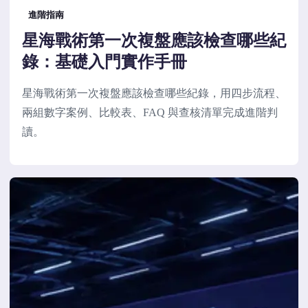
進階指南
星海戰術第一次複盤應該檢查哪些紀
錄：基礎入門實作手冊
星海戰術第一次複盤應該檢查哪些紀錄，用四步流程、
兩組數字案例、比較表、FAQ 與查核清單完成進階判
讀。