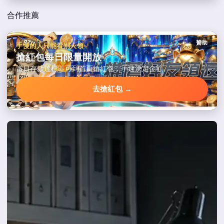
合作推薦
贊助
手慢的人只能看別人領
搶紅包每日限量開放
當日存款達標即可到首頁搶紅包，手速決定金額。
去搶紅包 →