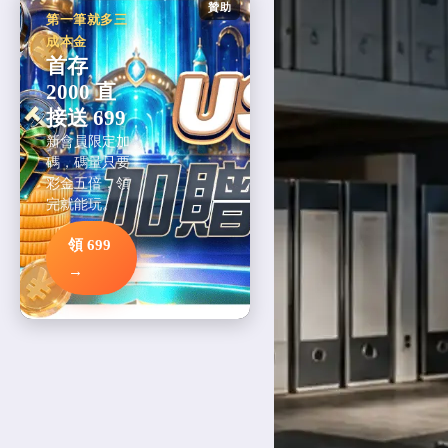
贊助
第一筆就多三
成本金
首存
2000 直
接送 699
新會員限定加
碼，碼量只要
彩金五倍，領
完就能玩。
領 699
→