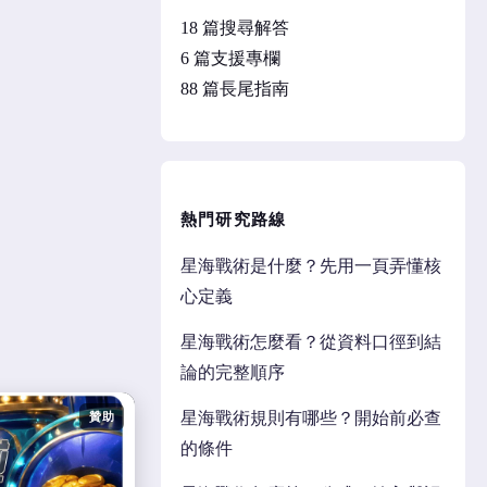
18 篇搜尋解答
6 篇支援專欄
88 篇長尾指南
熱門研究路線
星海戰術是什麼？先用一頁弄懂核
心定義
星海戰術怎麼看？從資料口徑到結
論的完整順序
星海戰術規則有哪些？開始前必查
贊助
的條件