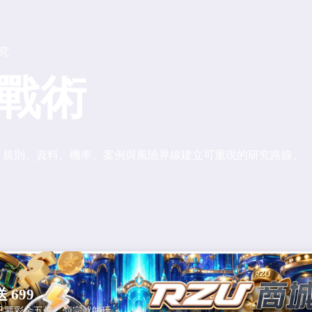
研究
戰術
、規則、資料、機率、案例與風險界線建立可重現的研究路線。
 699
只要彩金五倍，領完就能玩。