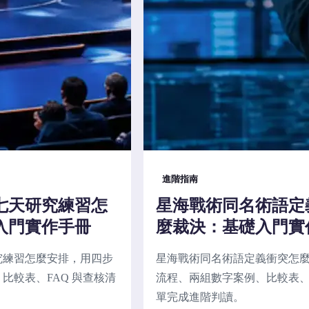
進階指南
七天研究練習怎
星海戰術同名術語定
入門實作手冊
麼裁決：基礎入門實
究練習怎麼安排，用四步
星海戰術同名術語定義衝突怎
比較表、FAQ 與查核清
流程、兩組數字案例、比較表、F
單完成進階判讀。