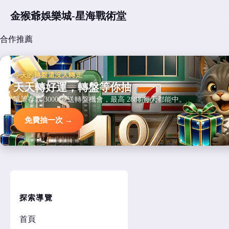
金猴爺娛樂城-星海戰術堂
合作推薦
今天的轉盤還沒人轉走
天天轉好運，轉盤等你抽
單筆存款 3000 就送轉盤機會，最高 2888 每天都能中。
免費抽一次 →
探索導覽
首頁