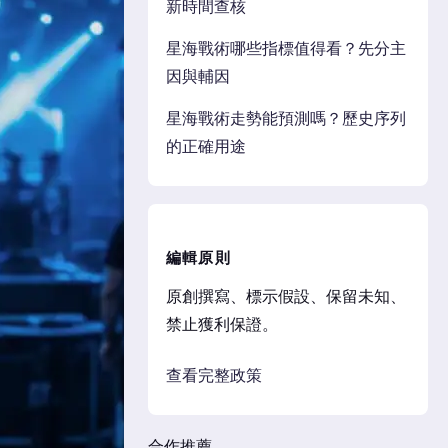
新時間查核
星海戰術哪些指標值得看？先分主
因與輔因
星海戰術走勢能預測嗎？歷史序列
的正確用途
編輯原則
原創撰寫、標示假設、保留未知、
禁止獲利保證。
查看完整政策
合作推薦