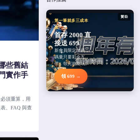
贊助
第一筆就多三成本
金
首存 2000 直
接送 699
新會員限定加碼，
碼量只要彩金五
倍，領完就能玩。
哪些舊結
門實作手
領 699 →
論必須重算，用
、FAQ 與查