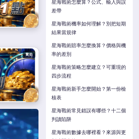
星海戰術怎麼算？公式、輸入與誤
差帶
星海戰術機率如何理解？別把短期
結果當規律
星海戰術賠率怎麼換算？價格與機
率的差別
贊助
星海戰術策略怎麼建立？可重現的
四步流程
星海戰術新手怎麼開始？第一份檢
核表
星海戰術常見錯誤有哪些？十二個
判讀陷阱
星海戰術數據去哪裡看？來源與更