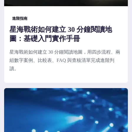
進階指南
星海戰術如何建立 30 分鐘閱讀地
圖：基礎入門實作手冊
星海戰術如何建立 30 分鐘閱讀地圖，用四步流程、兩
組數字案例、比較表、FAQ 與查核清單完成進階判
讀。