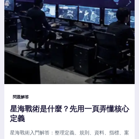
問題解答
星海戰術是什麼？先用一頁弄懂核心
定義
星海戰術入門解答：整理定義、規則、資料、指標、案