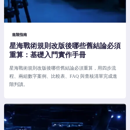
進階指南
星海戰術規則改版後哪些舊結論必須
重算：基礎入門實作手冊
星海戰術規則改版後哪些舊結論必須重算，用四步流
程、兩組數字案例、比較表、FAQ 與查核清單完成進
階判讀。