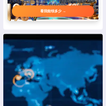
累積儲值達標自動解鎖對應彩金，階梯越高送越狠。
看我能領多少 →