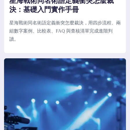
星海戰術同名術語定義衝突怎麼裁
決：基礎入門實作手冊
星海戰術同名術語定義衝突怎麼裁決，用四步流程、兩
組數字案例、比較表、FAQ 與查核清單完成進階判
讀。