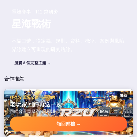
電競賽事 · 112 篇研究
星海戰術
不靠口號，從定義、規則、資料、機率、案例與風險
界線建立可重現的研究路線。
瀏覽 8 個完整主題 →
合作推薦
贊助
很久沒回來？這包是你的
老玩家回歸再送一次
回鍋會員專屬彩金，優惠頁面一鍵領取不用問客服。
領回歸禮 →