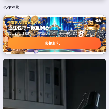
合作推薦
贊助
手慢的人只能看別人領
搶紅包每日限量開放
當日存款達標即可到首頁搶紅包，手速決定金額。
去搶紅包 →