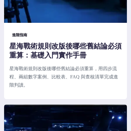
進階指南
星海戰術規則改版後哪些舊結論必須
重算：基礎入門實作手冊
星海戰術規則改版後哪些舊結論必須重算，用四步流
程、兩組數字案例、比較表、FAQ 與查核清單完成進
階判讀。