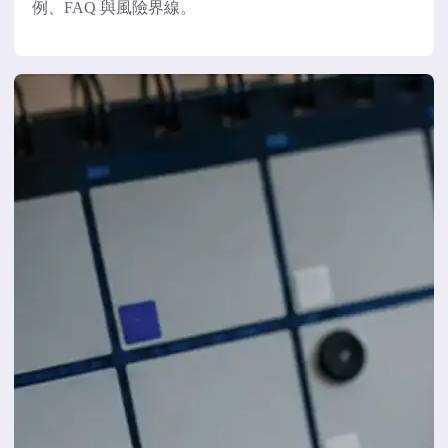
例、FAQ 與風險界線。