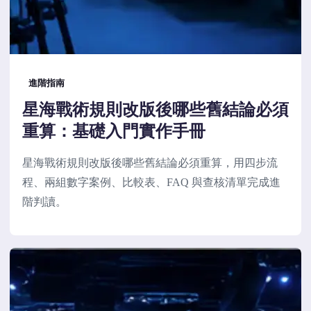
進階指南
星海戰術規則改版後哪些舊結論必須
重算：基礎入門實作手冊
星海戰術規則改版後哪些舊結論必須重算，用四步流
程、兩組數字案例、比較表、FAQ 與查核清單完成進
階判讀。