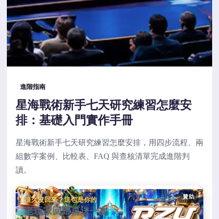
進階指南
星海戰術新手七天研究練習怎麼安
排：基礎入門實作手冊
星海戰術新手七天研究練習怎麼安排，用四步流程、兩
組數字案例、比較表、FAQ 與查核清單完成進階判
讀。
贊助
很久沒回來？這包是你的
老玩家回歸再送一次