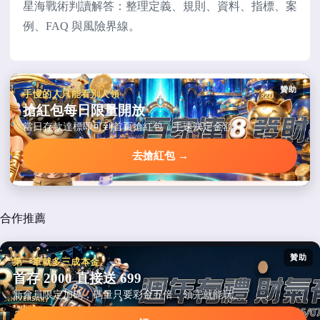
星海戰術判讀解答：整理定義、規則、資料、指標、案
例、FAQ 與風險界線。
贊助
手慢的人只能看別人領
搶紅包每日限量開放
當日存款達標即可到首頁搶紅包，手速決定金額。
去搶紅包 →
合作推薦
贊助
第一筆就多三成本金
首存 2000 直接送 699
新會員限定加碼，碼量只要彩金五倍，領完就能玩。