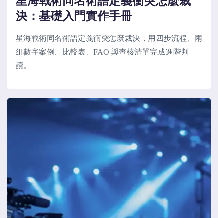
星海戰術同名術語定義衝突怎麼裁
決：基礎入門實作手冊
星海戰術同名術語定義衝突怎麼裁決，用四步流程、兩
組數字案例、比較表、FAQ 與查核清單完成進階判
讀。