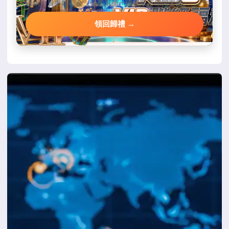
回鍋會員專屬彩金，優惠頁面一鍵領取不用問客服。
領回歸禮 →