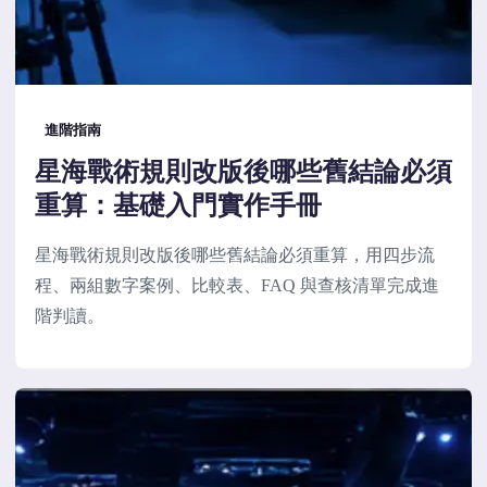
進階指南
星海戰術規則改版後哪些舊結論必須
重算：基礎入門實作手冊
星海戰術規則改版後哪些舊結論必須重算，用四步流
程、兩組數字案例、比較表、FAQ 與查核清單完成進
階判讀。