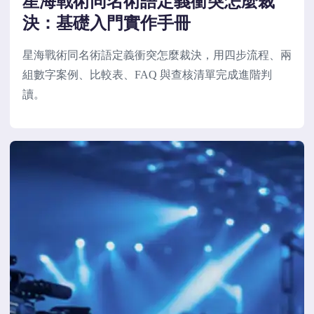
星海戰術同名術語定義衝突怎麼裁
決：基礎入門實作手冊
星海戰術同名術語定義衝突怎麼裁決，用四步流程、兩
組數字案例、比較表、FAQ 與查核清單完成進階判
讀。