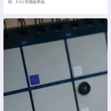
例、FAQ 與風險界線。