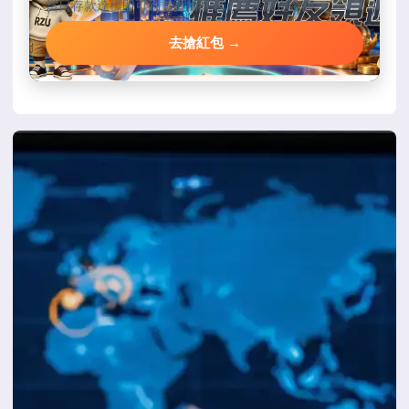
當日存款達標即可到首頁搶紅包，手速決定金額。
去搶紅包 →