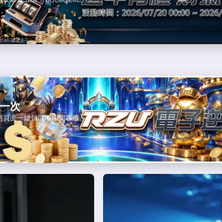
的
一次
惠頁面一鍵領取不用問客服。