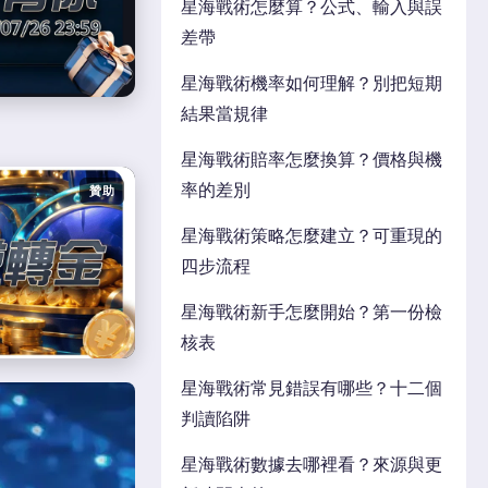
星海戰術怎麼算？公式、輸入與誤
差帶
星海戰術機率如何理解？別把短期
結果當規律
星海戰術賠率怎麼換算？價格與機
率的差別
贊助
星海戰術策略怎麼建立？可重現的
四步流程
星海戰術新手怎麼開始？第一份檢
核表
星海戰術常見錯誤有哪些？十二個
判讀陷阱
星海戰術數據去哪裡看？來源與更