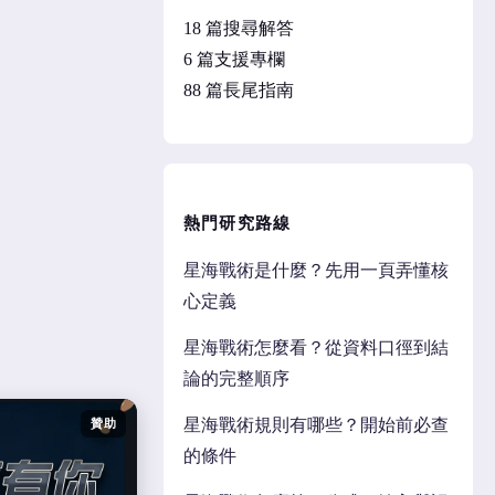
18 篇搜尋解答
6 篇支援專欄
88 篇長尾指南
熱門研究路線
星海戰術是什麼？先用一頁弄懂核
心定義
星海戰術怎麼看？從資料口徑到結
論的完整順序
星海戰術規則有哪些？開始前必查
贊助
的條件