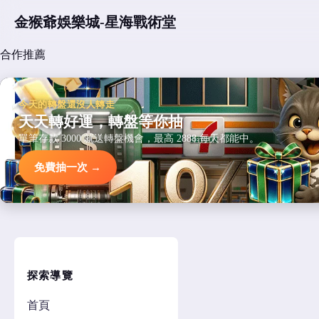
金猴爺娛樂城-星海戰術堂
合作推薦
今天的轉盤還沒人轉走
天天轉好運，轉盤等你抽
單筆存款 3000 就送轉盤機會，最高 2888 每天都能中。
免費抽一次 →
探索導覽
首頁