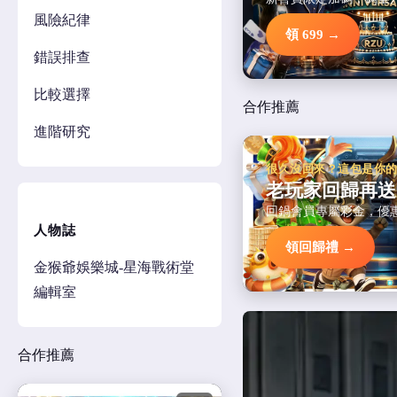
風險紀律
領 699 →
錯誤排查
比較選擇
合作推薦
進階研究
很久沒回來？這包是你
老玩家回歸再送
回鍋會員專屬彩金，優
人物誌
領回歸禮 →
金猴爺娛樂城-星海戰術堂
編輯室
合作推薦