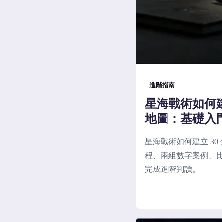
進階指南
星海戰術如何建
地圖：基礎入
星海戰術如何建立 3
程、兩組數字案例、比
完成進階判讀。