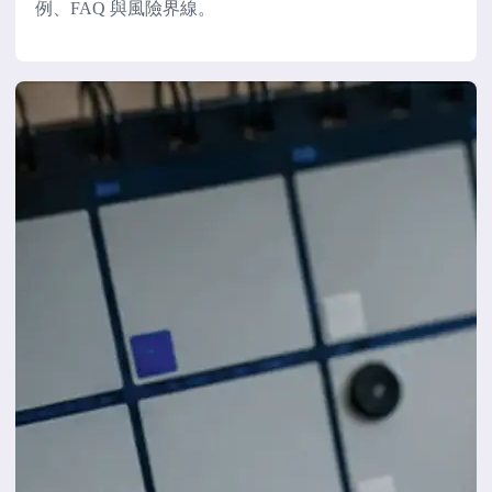
例、FAQ 與風險界線。