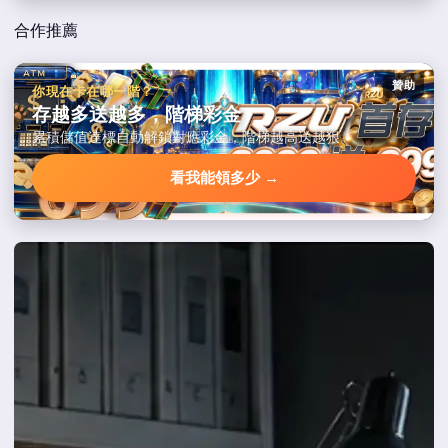
合作推薦
贊助
你現在卡在哪一階？
存越多送越多，階梯彩金
累積儲值達標自動解鎖對應彩金，階梯越高送越狠。
看我能領多少 →