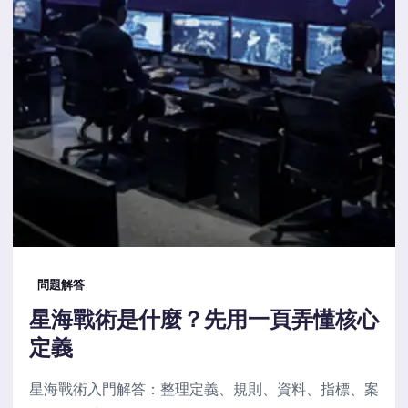
問題解答
星海戰術是什麼？先用一頁弄懂核心
定義
星海戰術入門解答：整理定義、規則、資料、指標、案