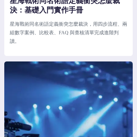
星海戰術同名術語定義衝突怎麼裁
決：基礎入門實作手冊
星海戰術同名術語定義衝突怎麼裁決，用四步流程、兩
組數字案例、比較表、FAQ 與查核清單完成進階判
讀。