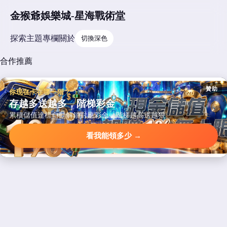
金猴爺娛樂城-星海戰術堂
探索
主題
專欄
關於
切換深色
合作推薦
贊助
你現在卡在哪一階？
存越多送越多，階梯彩金
累積儲值達標自動解鎖對應彩金，階梯越高送越狠。
看我能領多少 →