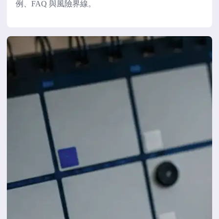
例、FAQ 與風險界線。