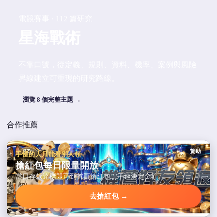
電競賽事 · 112 篇研究
星海戰術
不靠口號，從定義、規則、資料、機率、案例與風險
界線建立可重現的研究路線。
瀏覽 8 個完整主題 →
合作推薦
贊助
手慢的人只能看別人領
搶紅包每日限量開放
當日存款達標即可到首頁搶紅包，手速決定金額。
去搶紅包 →