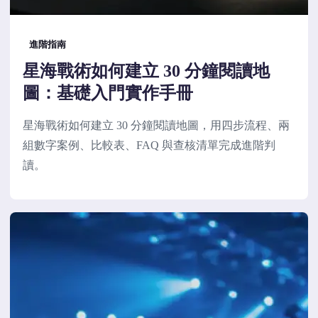
進階指南
星海戰術如何建立 30 分鐘閱讀地
圖：基礎入門實作手冊
星海戰術如何建立 30 分鐘閱讀地圖，用四步流程、兩
組數字案例、比較表、FAQ 與查核清單完成進階判
讀。