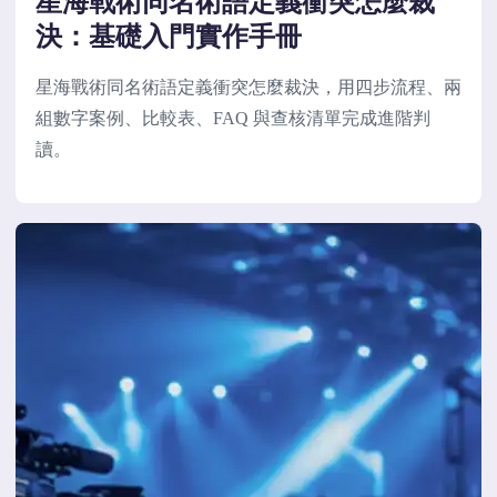
星海戰術同名術語定義衝突怎麼裁
決：基礎入門實作手冊
星海戰術同名術語定義衝突怎麼裁決，用四步流程、兩
組數字案例、比較表、FAQ 與查核清單完成進階判
讀。