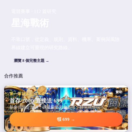
電競賽事 · 112 篇研究
星海戰術
不靠口號，從定義、規則、資料、機率、案例與風險
界線建立可重現的研究路線。
瀏覽 8 個完整主題 →
合作推薦
贊助
第一筆就多三成本金
首存 2000 直接送 699
新會員限定加碼，碼量只要彩金五倍，領完就能玩。
領 699 →