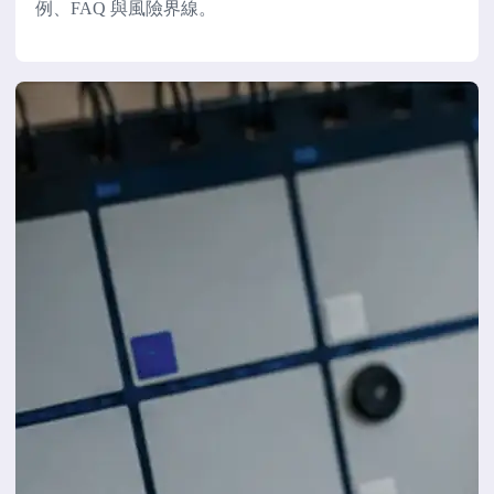
例、FAQ 與風險界線。