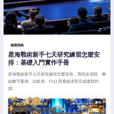
進階指南
星海戰術新手七天研究練習怎麼安
排：基礎入門實作手冊
星海戰術新手七天研究練習怎麼安排，用四步流程、兩
組數字案例、比較表、FAQ 與查核清單完成進階判
讀。
贊助
手慢的人只能看別人領
搶紅包每日限量開放