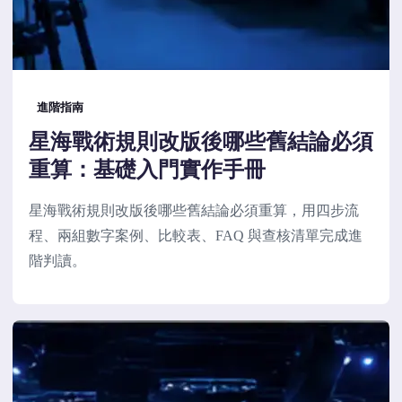
進階指南
星海戰術規則改版後哪些舊結論必須
重算：基礎入門實作手冊
星海戰術規則改版後哪些舊結論必須重算，用四步流
程、兩組數字案例、比較表、FAQ 與查核清單完成進
階判讀。