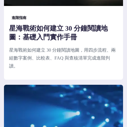
進階指南
星海戰術如何建立 30 分鐘閱讀地
圖：基礎入門實作手冊
星海戰術如何建立 30 分鐘閱讀地圖，用四步流程、兩
組數字案例、比較表、FAQ 與查核清單完成進階判
讀。