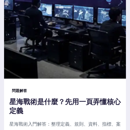
問題解答
星海戰術是什麼？先用一頁弄懂核心
定義
星海戰術入門解答：整理定義、規則、資料、指標、案