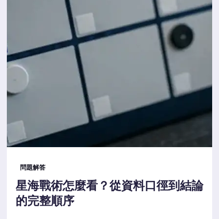
問題解答
星海戰術怎麼看？從資料口徑到結論
的完整順序