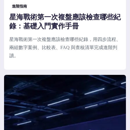
進階指南
星海戰術第一次複盤應該檢查哪些紀
錄：基礎入門實作手冊
星海戰術第一次複盤應該檢查哪些紀錄，用四步流程、
兩組數字案例、比較表、FAQ 與查核清單完成進階判
讀。