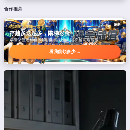
合作推薦
贊助
你現在卡在哪一階？
存越多送越多，階梯彩金
累積儲值達標自動解鎖對應彩金，階梯越高送越狠。
看我能領多少 →