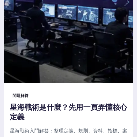
問題解答
星海戰術是什麼？先用一頁弄懂核心
定義
星海戰術入門解答：整理定義、規則、資料、指標、案