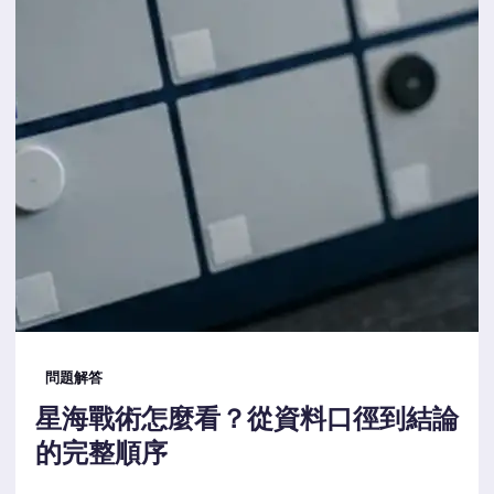
問題解答
星海戰術怎麼看？從資料口徑到結論
的完整順序