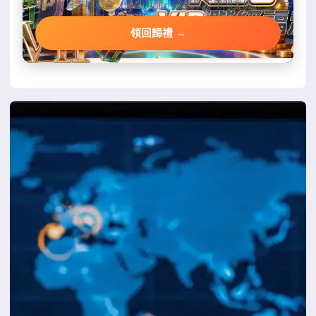
回鍋會員專屬彩金，優惠頁面一鍵領取不用問客服。
領回歸禮 →