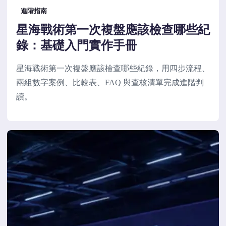
進階指南
星海戰術第一次複盤應該檢查哪些紀
錄：基礎入門實作手冊
星海戰術第一次複盤應該檢查哪些紀錄，用四步流程、
兩組數字案例、比較表、FAQ 與查核清單完成進階判
讀。