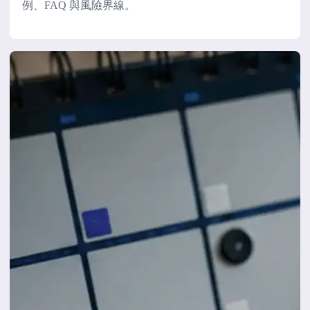
例、FAQ 與風險界線。