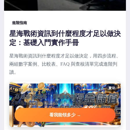
進階指南
星海戰術資訊到什麼程度才足以做決
定：基礎入門實作手冊
星海戰術資訊到什麼程度才足以做決定，用四步流程、
兩組數字案例、比較表、FAQ 與查核清單完成進階判
讀。
贊助
你現在卡在哪一階？
存越多送越多，階梯彩金
累積儲值達標自動解鎖對應彩金，階梯越高送越狠。
看我能領多少 →