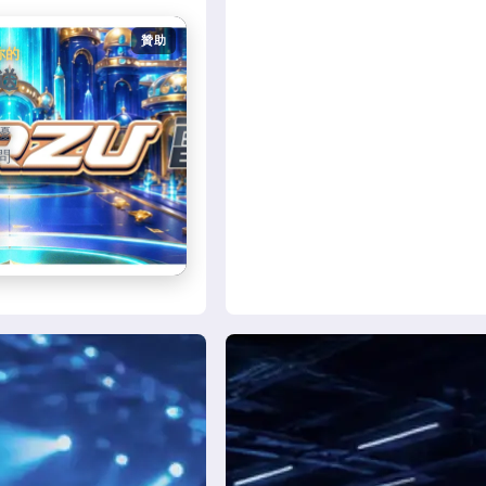
贊助
你的
送
優
問