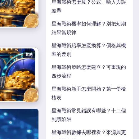
星海戰術怎麼算？公式、輸入與誤
差帶
星海戰術機率如何理解？別把短期
結果當規律
星海戰術賠率怎麼換算？價格與機
率的差別
贊助
星海戰術策略怎麼建立？可重現的
四步流程
星海戰術新手怎麼開始？第一份檢
核表
星海戰術常見錯誤有哪些？十二個
判讀陷阱
星海戰術數據去哪裡看？來源與更