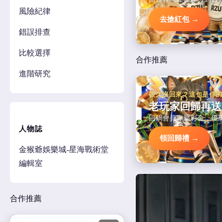
風險紀律
去搶紅包 →
錯誤排查
比較選擇
合作推薦
進階研究
很久沒回來？這包是你
老玩家回歸再送
回鍋會員專屬彩金，優
人物誌
領回歸禮 →
金猴爺娛樂城-星海戰術堂
編輯室
合作推薦