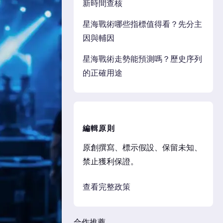
新時間查核
星海戰術哪些指標值得看？先分主
因與輔因
星海戰術走勢能預測嗎？歷史序列
的正確用途
編輯原則
原創撰寫、標示假設、保留未知、
禁止獲利保證。
查看完整政策
合作推薦