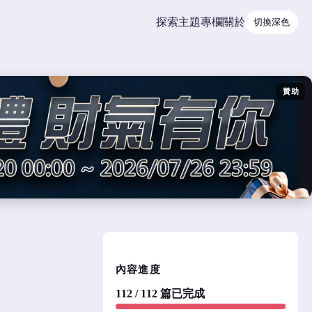
探索
主題
專欄
關於
切換深色
贊助
內容進度
112 / 112 篇已完成