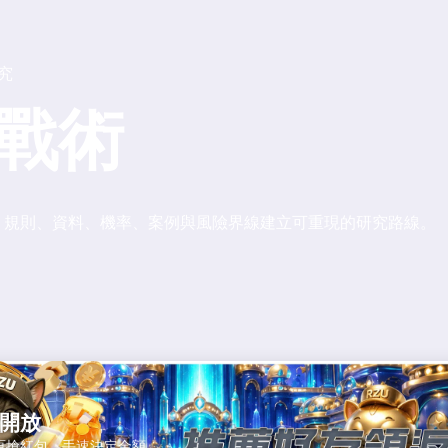
研究
戰術
、規則、資料、機率、案例與風險界線建立可重現的研究路線。
開放
頁搶紅包，手速決定金額。