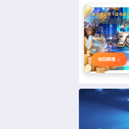
很久沒回來？這包是
老玩家回歸再
一次
回鍋會員專屬彩金，
惠頁面一鍵領取不用
客服。
領回歸禮 →