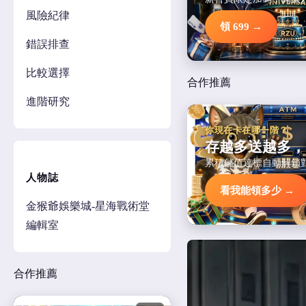
風險紀律
領 699 →
錯誤排查
比較選擇
合作推薦
進階研究
你現在卡在哪一階？
存越多送越多，
累積儲值達標自動解鎖
人物誌
看我能領多少 →
金猴爺娛樂城-星海戰術堂
編輯室
合作推薦