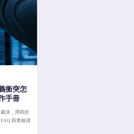
義衝突怎
作手冊
麼裁決，用四步
AQ 與查核清