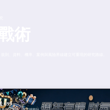
研究
戰術
、規則、資料、機率、案例與風險界線建立可重現的研究路線。
 699
只要彩金五倍，領完就能玩。