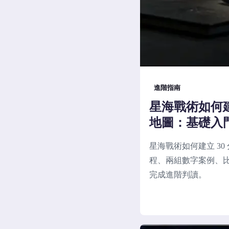
進階指南
星海戰術如何建
地圖：基礎入
星海戰術如何建立 3
程、兩組數字案例、比
完成進階判讀。