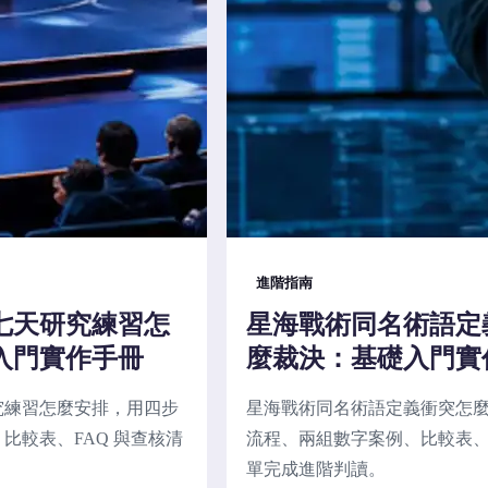
進階指南
七天研究練習怎
星海戰術同名術語定
入門實作手冊
麼裁決：基礎入門實
究練習怎麼安排，用四步
星海戰術同名術語定義衝突怎
比較表、FAQ 與查核清
流程、兩組數字案例、比較表、F
單完成進階判讀。