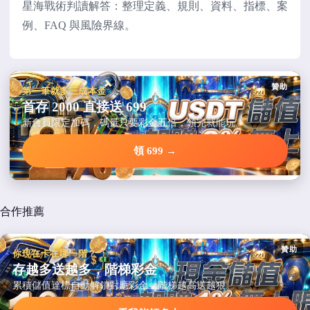
星海戰術判讀解答：整理定義、規則、資料、指標、案
例、FAQ 與風險界線。
贊助
第一筆就多三成本金
首存 2000 直接送 699
新會員限定加碼，碼量只要彩金五倍，領完就能玩。
領 699 →
合作推薦
贊助
你現在卡在哪一階？
存越多送越多，階梯彩金
累積儲值達標自動解鎖對應彩金，階梯越高送越狠。