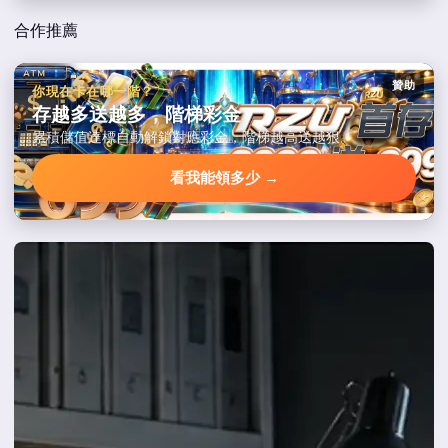
合作推薦
贊助
你現在卡在哪一階？
存越多送越多，階梯彩金
累積儲值達標自動解鎖對應彩金，階梯越高送越狠。
看我能領多少 →