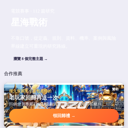
電競賽事 · 112 篇研究
星海戰術
不靠口號，從定義、規則、資料、機率、案例與風險
界線建立可重現的研究路線。
瀏覽 8 個完整主題 →
合作推薦
贊助
很久沒回來？這包是你的
老玩家回歸再送一次
回鍋會員專屬彩金，優惠頁面一鍵領取不用問客服。
領回歸禮 →