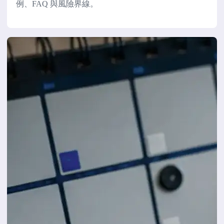
例、FAQ 與風險界線。