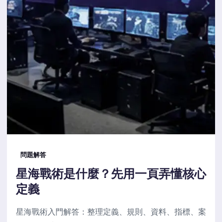
問題解答
星海戰術是什麼？先用一頁弄懂核心
定義
星海戰術入門解答：整理定義、規則、資料、指標、案