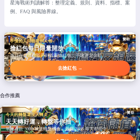
星海戰術判讀解答：整理定義、規則、資料、指標、案
例、FAQ 與風險界線。
贊助
手慢的人只能看別人領
搶紅包每日限量開放
當日存款達標即可到首頁搶紅包，手速決定金額。
去搶紅包 →
合作推薦
贊助
今天的轉盤還沒人轉走
天天轉好運，轉盤等你抽
單筆存款 3000 就送轉盤機會，最高 2888 每天都能中。