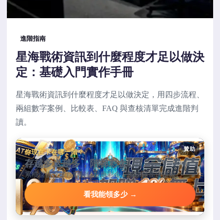
進階指南
星海戰術資訊到什麼程度才足以做決
定：基礎入門實作手冊
星海戰術資訊到什麼程度才足以做決定，用四步流程、
兩組數字案例、比較表、FAQ 與查核清單完成進階判
讀。
贊助
你現在卡在哪一階？
存越多送越多，階梯彩金
累積儲值達標自動解鎖對應彩金，階梯越高送越狠。
看我能領多少 →