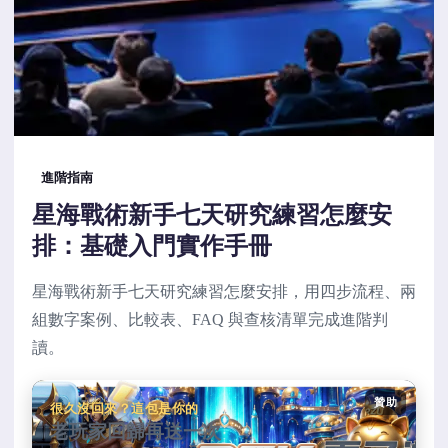
進階指南
星海戰術新手七天研究練習怎麼安
排：基礎入門實作手冊
星海戰術新手七天研究練習怎麼安排，用四步流程、兩
組數字案例、比較表、FAQ 與查核清單完成進階判
讀。
贊助
很久沒回來？這包是你的
老玩家回歸再送一次