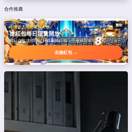
合作推薦
贊助
手慢的人只能看別人領
搶紅包每日限量開放
當日存款達標即可到首頁搶紅包，手速決定金額。
去搶紅包 →